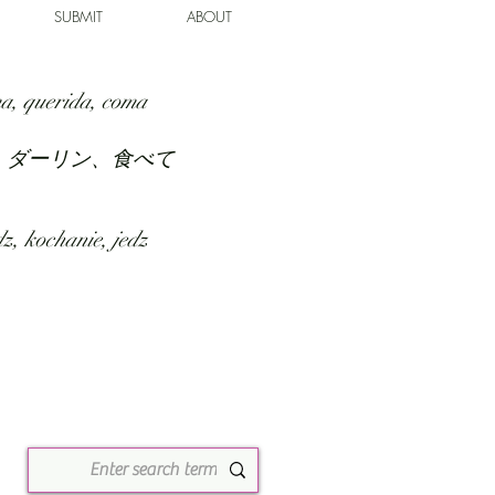
SUBMIT
ABOUT
a, querida, coma
、ダーリン、食べて
z, kochanie, jedz